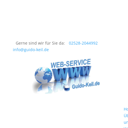
Gerne sind wir für Sie da:
02528-2044992
info@guido-keil.de
H
Ü
u