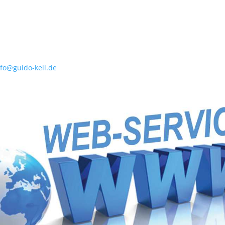
nfo@guido-keil.de