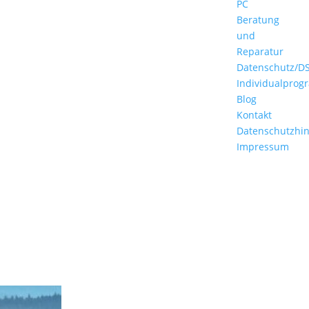
PC
Beratung
und
Reparatur
Datenschutz/D
Individualpro
Blog
Kontakt
Datenschutzhi
Impressum