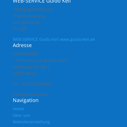
WEB-SERVICE Guido Keil
Homepageerstellung
Programmierung
EDV-Beratung
© 2020
WEB-SERVICE Guido Keil www.guido-keil.de
Adresse
WEB-SERVICE
– Ihr Partner im Bereich EDV –
Grottkauer Straße 2
59227 Ahlen
Tel.: 02528/204 499 2
info@guido-keil.de
Navigation
Home
Über uns
Websitenerstellung