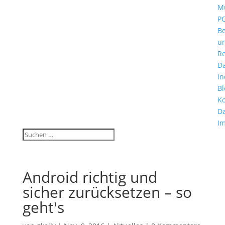
Mu
P
B
u
Re
D
In
Bl
Ko
Da
I
Android richtig und
sicher zurücksetzen – so
geht's