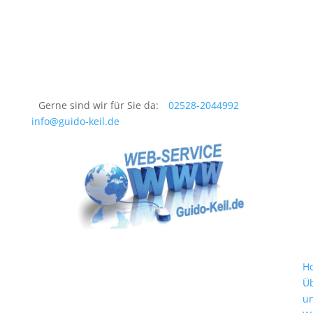
Gerne sind wir für Sie da:
02528-2044992
info@guido-keil.de
H
Ü
u