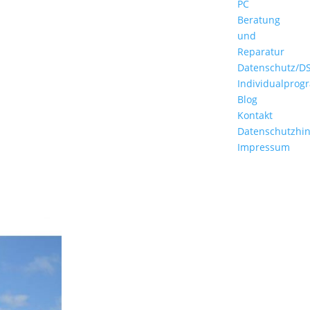
PC
Beratung
und
Reparatur
Datenschutz/D
Individualpro
Blog
Kontakt
Datenschutzhi
Impressum