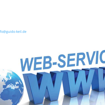
nfo@guido-keil.de