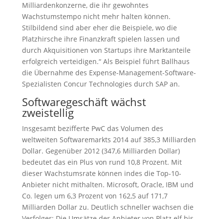
Milliardenkonzerne, die ihr gewohntes
Wachstumstempo nicht mehr halten können.
Stilbildend sind aber eher die Beispiele, wo die
Platzhirsche ihre Finanzkraft spielen lassen und
durch Akquisitionen von Startups ihre Marktanteile
erfolgreich verteidigen.“ Als Beispiel führt Ballhaus
die Übernahme des Expense-Management-Software-
Spezialisten Concur Technologies durch SAP an.
Softwaregeschäft wächst
zweistellig
Insgesamt bezifferte PwC das Volumen des
weltweiten Softwaremarkts 2014 auf 385,3 Milliarden
Dollar. Gegenüber 2012 (347,6 Milliarden Dollar)
bedeutet das ein Plus von rund 10,8 Prozent. Mit
dieser Wachstumsrate können indes die Top-10-
Anbieter nicht mithalten. Microsoft, Oracle, IBM und
Co. legen um 6,3 Prozent von 162,5 auf 171,7
Milliarden Dollar zu. Deutlich schneller wachsen die
Verfolger: Die Umsätze der Anbieter von Platz elf bis