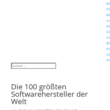
Mu
P
B
u
Re
D
In
Bl
Ko
Da
I
Die 100 größten
Softwarehersteller der
Welt