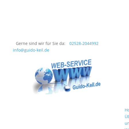
Gerne sind wir für Sie da:
02528-2044992
info@guido-keil.de
H
Ü
u