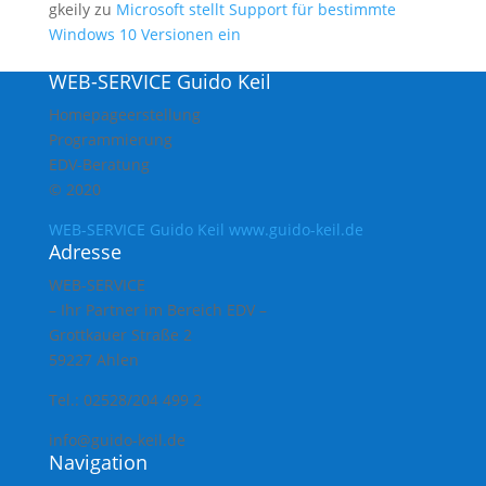
gkeily
zu
Microsoft stellt Support für bestimmte
Windows 10 Versionen ein
WEB-SERVICE Guido Keil
Homepageerstellung
Programmierung
EDV-Beratung
© 2020
WEB-SERVICE Guido Keil www.guido-keil.de
Adresse
WEB-SERVICE
– Ihr Partner im Bereich EDV –
Grottkauer Straße 2
59227 Ahlen
Tel.: 02528/204 499 2
info@guido-keil.de
Navigation